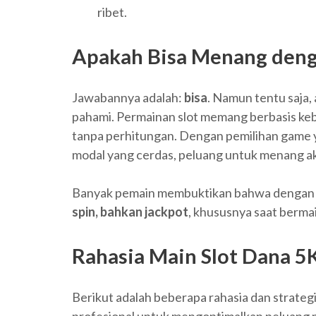
ribet.
Apakah Bisa Menang deng
Jawabannya adalah:
bisa
. Namun tentu saja, 
pahami. Permainan slot memang berbasis keb
tanpa perhitungan. Dengan pemilihan game y
modal yang cerdas, peluang untuk menang ak
Banyak pemain membuktikan bahwa dengan 
spin, bahkan jackpot
, khususnya saat berma
Rahasia Main Slot Dana 
Berikut adalah beberapa rahasia dan strateg