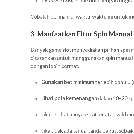
19:00 – 21:00:
Prime time dengan tingkat
Cobalah bermain di waktu-waktu ini untuk 
3.
Manfaatkan Fitur Spin Manual
Banyak game slot menyediakan pilihan spin m
disarankan untuk menggunakan spin manual 
dengan lebih cermat.
Gunakan bet minimum
terlebih dahulu (
Lihat pola kemenangan
dalam 10–20 sp
Jika terlihat banyak scatter atau wild mu
Jika tidak ada tanda-tanda bagus, sebai