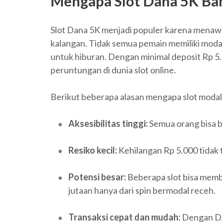
Mengapa Slot Dana 5K Ba
Slot Dana 5K menjadi populer karena menaw
kalangan. Tidak semua pemain memiliki modal
untuk hiburan. Dengan minimal deposit Rp 
peruntungan di dunia slot online.
Berikut beberapa alasan mengapa slot modal 
Aksesibilitas tinggi:
Semua orang bisa b
Resiko kecil:
Kehilangan Rp 5.000 tidak 
Potensi besar:
Beberapa slot bisa memb
jutaan hanya dari spin bermodal receh.
Transaksi cepat dan mudah:
Dengan DA