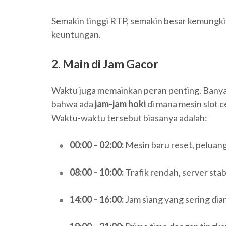
Semakin tinggi RTP, semakin besar kemungki
keuntungan.
2.
Main di Jam Gacor
Waktu juga memainkan peran penting. Bany
bahwa ada
jam-jam hoki
di mana mesin slot 
Waktu-waktu tersebut biasanya adalah:
00:00 – 02:00:
Mesin baru reset, peluang
08:00 – 10:00:
Trafik rendah, server stabi
14:00 – 16:00:
Jam siang yang sering dia