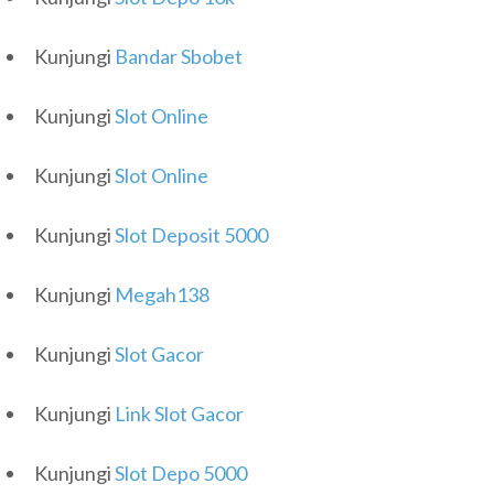
Kunjungi
Bandar Sbobet
Kunjungi
Slot Online
Kunjungi
Slot Online
Kunjungi
Slot Deposit 5000
Kunjungi
Megah138
Kunjungi
Slot Gacor
Kunjungi
Link Slot Gacor
Kunjungi
Slot Depo 5000