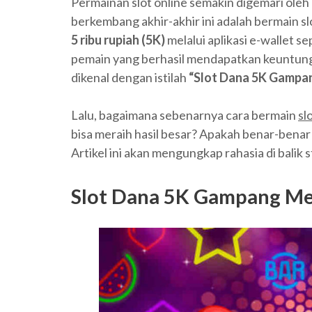
Permainan slot online semakin digemari oleh
berkembang akhir-akhir ini adalah bermain s
5 ribu rupiah (5K)
melalui aplikasi e-wallet s
pemain yang berhasil mendapatkan keuntunga
dikenal dengan istilah
“Slot Dana 5K Gamp
Lalu, bagaimana sebenarnya cara bermain
sl
bisa meraih hasil besar? Apakah benar-ben
Artikel ini akan mengungkap rahasia di balik 
Slot Dana 5K Gampang M