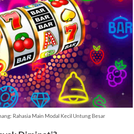
ang: Rahasia Main Modal Kecil Untung Besar