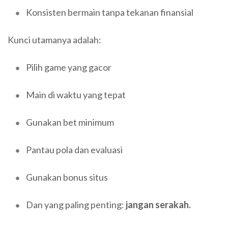
Konsisten bermain tanpa tekanan finansial
Kunci utamanya adalah:
Pilih game yang gacor
Main di waktu yang tepat
Gunakan bet minimum
Pantau pola dan evaluasi
Gunakan bonus situs
Dan yang paling penting:
jangan serakah.