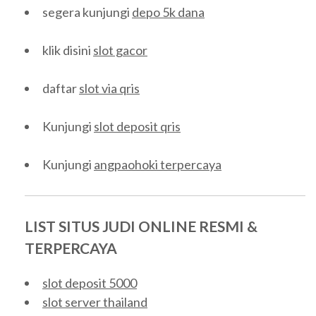
segera kunjungi
depo 5k dana
klik disini
slot gacor
daftar
slot via qris
Kunjungi
slot deposit qris
Kunjungi
angpaohoki terpercaya
LIST SITUS JUDI ONLINE RESMI &
TERPERCAYA
slot deposit 5000
slot server thailand