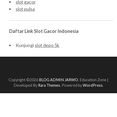
slot gacor
slot pulsa
Daftar Link Slot Gacor Indonesia
Kunjungi
slot depo 5k
Copyright ©2026
BLOG ADMIN JARWO
.
Education Zone |
Developed By
Rara Themes
. Powered by
WordPress
.