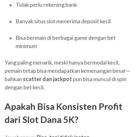
Tidak perlu rekening bank
Banyak situs slot menerima deposit kecil
Bisa bermain di berbagai game dengan bet
minimum
Yang paling menarik, meski hanya bermodal kecil,
pemain tetap bisa mendapatkan kemenangan besar—
bahkan
scatter dan jackpot
pun bisa muncul di spin
dengan bet kecil.
Apakah Bisa Konsisten Profit
dari Slot Dana 5K?