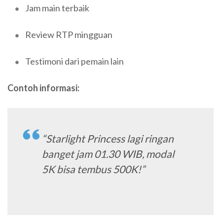
Jam main terbaik
Review RTP mingguan
Testimoni dari pemain lain
Contoh informasi:
“Starlight Princess lagi ringan
banget jam 01.30 WIB, modal
5K bisa tembus 500K!”