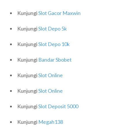
Kunjungi
Slot Gacor Maxwin
Kunjungi
Slot Depo 5k
Kunjungi
Slot Depo 10k
Kunjungi
Bandar Sbobet
Kunjungi
Slot Online
Kunjungi
Slot Online
Kunjungi
Slot Deposit 5000
Kunjungi
Megah138