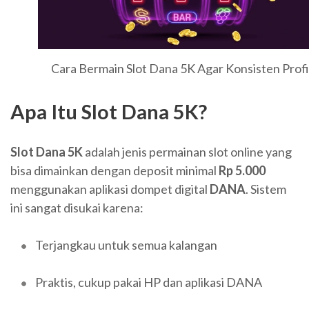
Cara Bermain Slot Dana 5K Agar Konsisten Profi
Apa Itu Slot Dana 5K?
Slot Dana 5K
adalah jenis permainan slot online yang
bisa dimainkan dengan deposit minimal
Rp 5.000
menggunakan aplikasi dompet digital
DANA
. Sistem
ini sangat disukai karena:
Terjangkau untuk semua kalangan
Praktis, cukup pakai HP dan aplikasi DANA