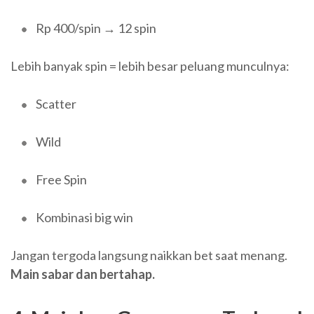
Rp 400/spin → 12 spin
Lebih banyak spin = lebih besar peluang munculnya:
Scatter
Wild
Free Spin
Kombinasi big win
Jangan tergoda langsung naikkan bet saat menang.
Main sabar dan bertahap.