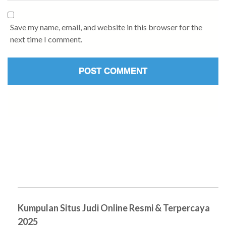
Save my name, email, and website in this browser for the
next time I comment.
Kumpulan Situs Judi Online Resmi & Terpercaya
2025