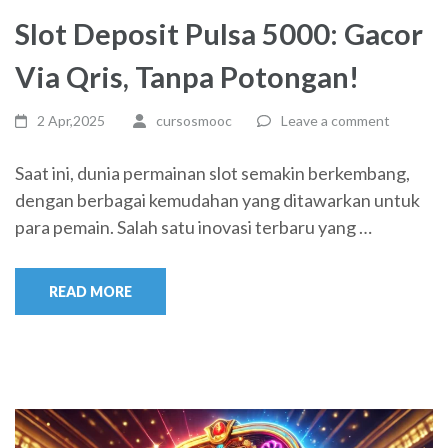
Slot Deposit Pulsa 5000: Gacor
Via Qris, Tanpa Potongan!
2 Apr,2025
cursosmooc
Leave a comment
Saat ini, dunia permainan slot semakin berkembang,
dengan berbagai kemudahan yang ditawarkan untuk
para pemain. Salah satu inovasi terbaru yang …
READ MORE