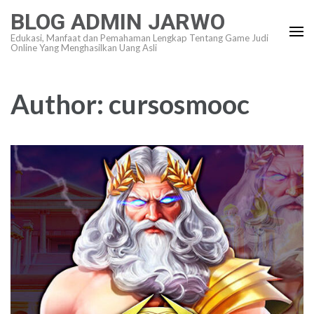
Skip
BLOG ADMIN JARWO
to
Edukasi, Manfaat dan Pemahaman Lengkap Tentang Game Judi
content
Online Yang Menghasilkan Uang Asli
(Press
Enter)
Author:
cursosmooc