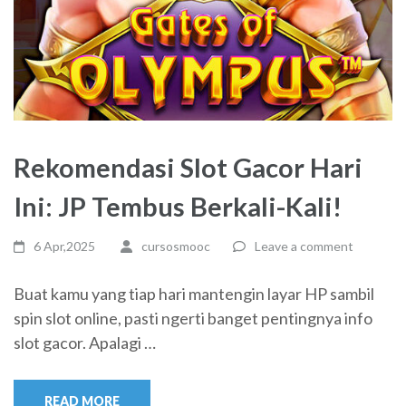
Rekomendasi Slot Gacor Hari
Ini: JP Tembus Berkali-Kali!
6 Apr,2025
cursosmooc
Leave a comment
Buat kamu yang tiap hari mantengin layar HP sambil
spin slot online, pasti ngerti banget pentingnya info
slot gacor. Apalagi …
READ MORE