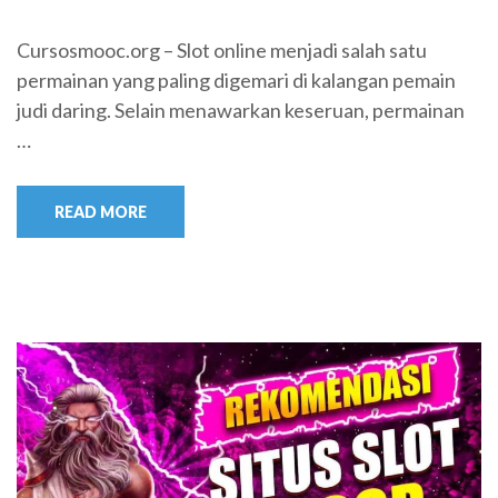
Cursosmooc.org – Slot online menjadi salah satu
permainan yang paling digemari di kalangan pemain
judi daring. Selain menawarkan keseruan, permainan
…
READ MORE