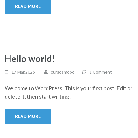
READ MORE
Hello world!
17 Mar,2025
cursosmooc
1 Comment
Welcome to WordPress. This is your first post. Edit or
delete it, then start writing!
READ MORE