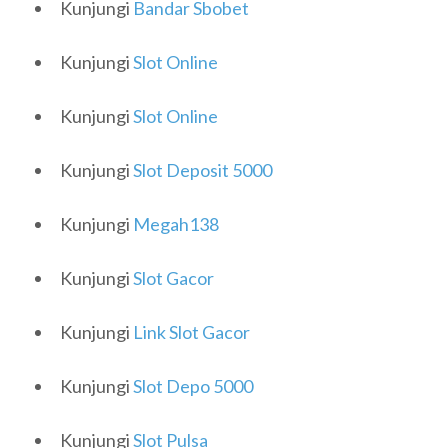
Kunjungi
Bandar Sbobet
Kunjungi
Slot Online
Kunjungi
Slot Online
Kunjungi
Slot Deposit 5000
Kunjungi
Megah138
Kunjungi
Slot Gacor
Kunjungi
Link Slot Gacor
Kunjungi
Slot Depo 5000
Kunjungi
Slot Pulsa