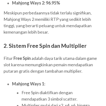
Mahjong Ways 2: 96.95%
Meskipun perbedaannya tidak terlalu signifikan,
Mahjong Ways 2 memiliki RTP yang sedikit lebih
tinggi, yang berarti peluang untuk mendapatkan
kemenangan lebih besar.
2.
Sistem Free Spin dan Multiplier
Fitur
Free Spin
adalah daya tarik utama dalam game
slot karena memungkinkan pemain mendapatkan
putaran gratis dengan tambahan multiplier.
Mahjong Ways 1:
Free Spin diaktifkan dengan
mendapatkan 3 simbol scatter.
Multiplier mulai dari x2, x4, x6, hingga