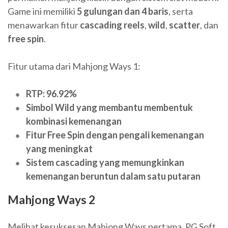
Game ini memiliki
5 gulungan dan 4 baris
, serta
menawarkan fitur
cascading reels
,
wild
,
scatter
, dan
free spin
.
Fitur utama dari Mahjong Ways 1:
RTP: 96.92%
Simbol Wild yang membantu membentuk
kombinasi kemenangan
Fitur Free Spin dengan pengali kemenangan
yang meningkat
Sistem cascading yang memungkinkan
kemenangan beruntun dalam satu putaran
Mahjong Ways 2
Melihat kesuksesan Mahjong Ways pertama, PG Soft