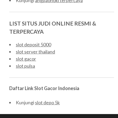
Kunjungi
angpaohoki terpercaya
LIST SITUS JUDI ONLINE RESMI &
TERPERCAYA
slot deposit 5000
slot server thailand
slot gacor
slot pulsa
Daftar Link Slot Gacor Indonesia
Kunjungi
slot depo 5k