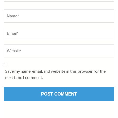
Name
*
Save my name, email, and website in this browser for the
next time I comment.