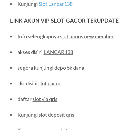
Kunjungi
Slot Lancar138
LINK AKUN VIP SLOT GACOR TERUPDATE
Info selengkapnya
slot bonus new member
akses disini
LANCAR138
segera kunjungi
depo 5k dana
klik disini
slot gacor
daftar
slot via qris
Kunjungi
slot deposit qris