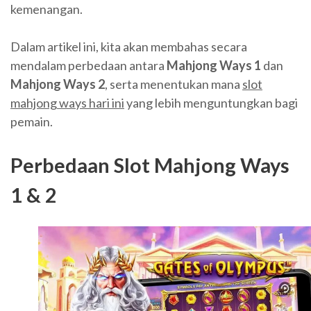
kemenangan.
Dalam artikel ini, kita akan membahas secara
mendalam perbedaan antara
Mahjong Ways 1
dan
Mahjong Ways 2
, serta menentukan mana
slot
mahjong ways hari ini
yang lebih menguntungkan bagi
pemain.
Perbedaan Slot Mahjong Ways
1 & 2