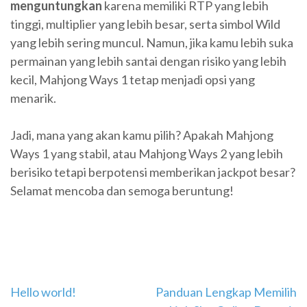
menguntungkan
karena memiliki RTP yang lebih
tinggi, multiplier yang lebih besar, serta simbol Wild
yang lebih sering muncul. Namun, jika kamu lebih suka
permainan yang lebih santai dengan risiko yang lebih
kecil, Mahjong Ways 1 tetap menjadi opsi yang
menarik.
Jadi, mana yang akan kamu pilih? Apakah Mahjong
Ways 1 yang stabil, atau Mahjong Ways 2 yang lebih
berisiko tetapi berpotensi memberikan jackpot besar?
Selamat mencoba dan semoga beruntung!
Post
Hello world!
Panduan Lengkap Memilih