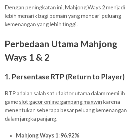
Dengan peningkatan ini, Mahjong Ways 2 menjadi
lebih menarik bagi pemain yang mencari peluang
kemenangan yang lebih tinggi.
Perbedaan Utama Mahjong
Ways 1 & 2
1.
Persentase RTP (Return to Player)
RTP adalah salah satu faktor utama dalam memilih
game
slot gacor online gampang maxwin
karena
menentukan seberapa besar peluang kemenangan
dalam jangka panjang.
Mahjong Ways 1: 96.92%