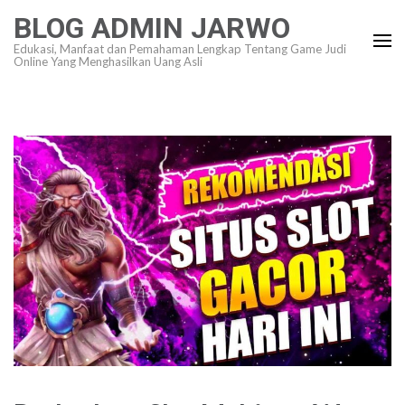
Skip
BLOG ADMIN JARWO
to
Edukasi, Manfaat dan Pemahaman Lengkap Tentang Game Judi
content
Online Yang Menghasilkan Uang Asli
(Press
Enter)