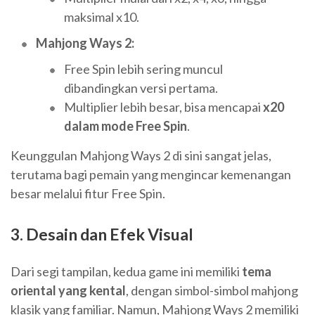
maksimal x10.
Mahjong Ways 2:
Free Spin lebih sering muncul
dibandingkan versi pertama.
Multiplier lebih besar, bisa mencapai
x20
dalam mode Free Spin
.
Keunggulan Mahjong Ways 2 di sini sangat jelas,
terutama bagi pemain yang mengincar kemenangan
besar melalui fitur Free Spin.
3.
Desain dan Efek Visual
Dari segi tampilan, kedua game ini memiliki
tema
oriental yang kental
, dengan simbol-simbol mahjong
klasik yang familiar. Namun, Mahjong Ways 2 memiliki