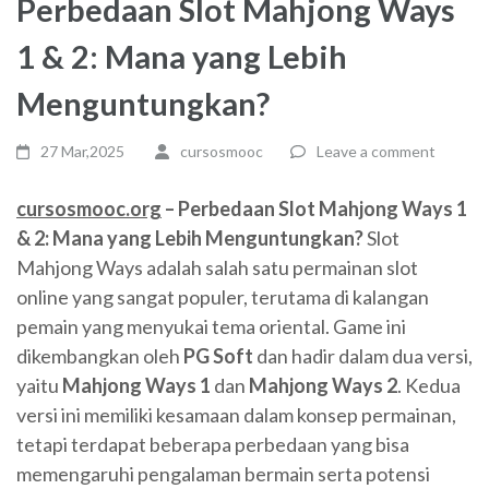
Perbedaan Slot Mahjong Ways
1 & 2: Mana yang Lebih
Menguntungkan?
27 Mar,2025
cursosmooc
Leave a comment
cursosmooc.org
– Perbedaan Slot Mahjong Ways 1
& 2: Mana yang Lebih Menguntungkan?
Slot
Mahjong Ways adalah salah satu permainan slot
online yang sangat populer, terutama di kalangan
pemain yang menyukai tema oriental. Game ini
dikembangkan oleh
PG Soft
dan hadir dalam dua versi,
yaitu
Mahjong Ways 1
dan
Mahjong Ways 2
. Kedua
versi ini memiliki kesamaan dalam konsep permainan,
tetapi terdapat beberapa perbedaan yang bisa
memengaruhi pengalaman bermain serta potensi